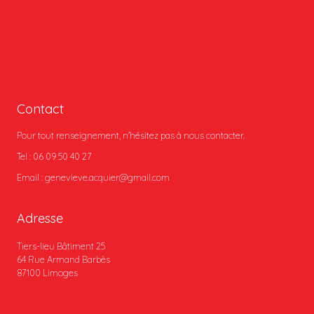
La méthode
Cours
Planning
Le studio
Contact
Pour tout renseignement, n'hésitez pas à nous contacter.
Tel : 06 09 50 40 27
Email : genevieve.acquier@gmail.com
Adresse
Tiers-lieu Bâtiment 25
64 Rue Armand Barbès
87100 Limoges